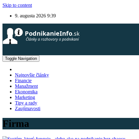
Skip to content
9. augusta 2026
9:39
Toggle Navigation
Najnovšie články
Financie
Manažment
Ekonomika
Marketing
Tipy a rady
Zaujímavosti
Firma