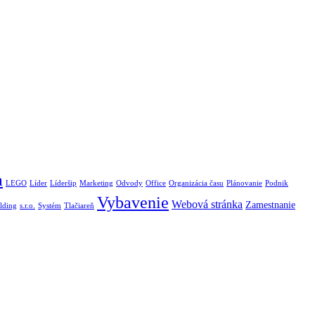
a
LEGO
Líder
Líderšip
Marketing
Odvody
Office
Organizácia času
Plánovanie
Podnik
Vybavenie
Webová stránka
Zamestnanie
lding
s.r.o.
Systém
Tlačiareň