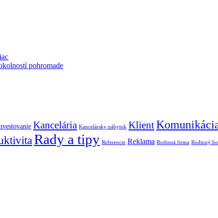
iac
 okolností pohromade
Komunikáci
Kancelária
Klient
nvestovanie
Kancelársky nábytok
Rady a tipy
ktivita
Reklama
Referencie
Rodinná firma
Rodinný ho