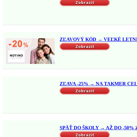
Zobraziť
ZĽAVOVÝ KÓD → VEĽKÉ LETNÉ 
Zobraziť
ZĽAVA -25% → NA TAKMER CELÝ
Zobraziť
SPÄŤ DO ŠKOLY → AŽ DO -50% Z
Zobraziť