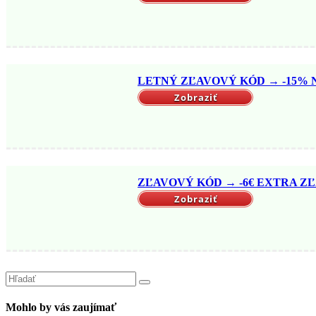
LETNÝ ZĽAVOVÝ KÓD → -15% NA
Zobraziť
ZĽAVOVÝ KÓD → -6€ EXTRA ZĽ
Zobraziť
Mohlo by vás zaujímať