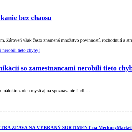
ikanie bez chaosu
ojom. Zároveň však často znamená množstvo povinností, rozhodnutí a s
unikácii so zamestnancami nerobili tieto chy
 len málokto z nich myslí aj na spoznávanie ľudí.…
TRA ZĽAVA NA VYBRANÝ SORTIMENT na MerkuryMarket.