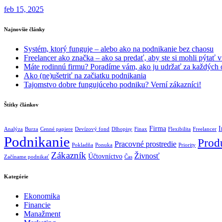
feb 15, 2025
Najnovšie články
Systém, ktorý funguje – alebo ako na podnikanie bez chaosu
Freelancer ako značka – ako sa predať, aby ste si mohli pýtať v
Máte rodinnú firmu? Poradíme vám, ako ju udržať za každých
Ako (ne)ušetriť na začiatku podnikania
Tajomstvo dobre fungujúceho podniku? Verní zákazníci!
Štítky článkov
Firma
I
Analýza
Burza
Cenné papiere
Devízový fond
Dlhopisy
Finax
Flexibilita
Freelancer
Podnikanie
Produ
Pracovné prostredie
Pokladňa
Ponuka
Priority
Zákazník
Živnosť
Účtovníctvo
Začíname podnikať
Čas
Kategórie
Ekonomika
Financie
Manažment