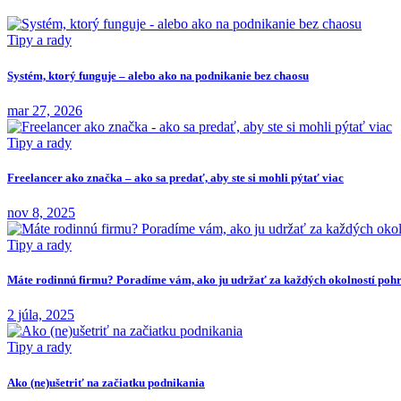
Tipy a rady
Systém, ktorý funguje – alebo ako na podnikanie bez chaosu
mar 27, 2026
Tipy a rady
Freelancer ako značka – ako sa predať, aby ste si mohli pýtať viac
nov 8, 2025
Tipy a rady
Máte rodinnú firmu? Poradíme vám, ako ju udržať za každých okolností po
2 júla, 2025
Tipy a rady
Ako (ne)ušetriť na začiatku podnikania