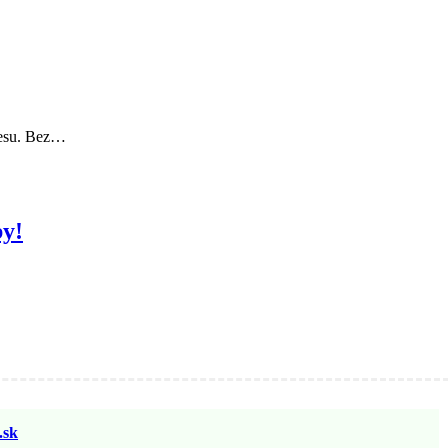
tresu. Bez…
by!
sk