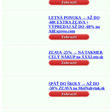
Zobraziť
LETNÁ PONUKA → AŽ DO
-60€ EXTRA ZĽAVA +
VÝPREDAJ AŽ DO -60% na
AliExpress.com
Zobraziť
ZĽAVA -25% → NA TAKMER
CELÝ NÁKUP na XXXLutz.sk
Zobraziť
SPÄŤ DO ŠKOLY → AŽ DO
-50% ZĽAVA na MojNabytok.sk
Zobraziť