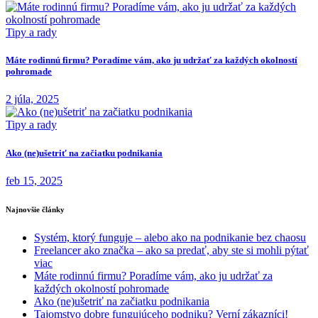
Tipy a rady
Máte rodinnú firmu? Poradíme vám, ako ju udržať za každých okolností
pohromade
2 júla, 2025
Tipy a rady
Ako (ne)ušetriť na začiatku podnikania
feb 15, 2025
Najnovšie články
Systém, ktorý funguje – alebo ako na podnikanie bez chaosu
Freelancer ako značka – ako sa predať, aby ste si mohli pýtať
viac
Máte rodinnú firmu? Poradíme vám, ako ju udržať za
každých okolností pohromade
Ako (ne)ušetriť na začiatku podnikania
Tajomstvo dobre fungujúceho podniku? Verní zákazníci!