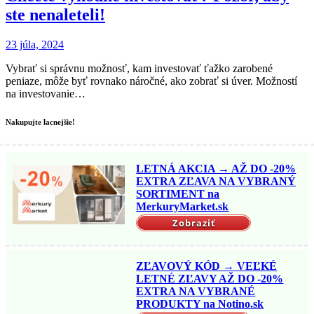
ste nenaleteli!
23 júla, 2024
Vybrať si správnu možnosť, kam investovať ťažko zarobené
peniaze, môže byť rovnako náročné, ako zobrať si úver. Možností
na investovanie…
Nakupujte lacnejšie!
LETNÁ AKCIA → AŽ DO -20%
EXTRA ZĽAVA NA VYBRANÝ
SORTIMENT na
MerkuryMarket.sk
Zobraziť
ZĽAVOVÝ KÓD → VEĽKÉ
LETNÉ ZĽAVY AŽ DO -20%
EXTRA NA VYBRANÉ
PRODUKTY na Notino.sk