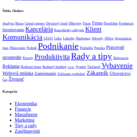
Štítky článkov
Firma
Analýza
Burza
Cenné papiere
Devízový fond
Dlhopisy
Finax
Flexibilita
Freelancer
Kancelária
Klient
Investovanie
Kancelársky nábytok
Komunikácia
LEGO
Líder
Líderšip
Marketing
Odvody
Office
Organizácia
Podnikanie
Pracovné
času
Plánovanie
Podnik
Pokladňa
Ponuka
Rady a tipy
Produktivita
prostredie
Priority
Referencie
Vybavenie
Reklama
Rodinná firma
Rodinný holding
s.r.o.
Systém
Tlačiareň
Zákazník
Webová stránka
Zamestnanie
Účtovníctvo
Začíname podnikať
Živnosť
Čas
Kategórie
Ekonomika
Financie
Manažment
Marketing
Tipy a rady
Zaujímavosti